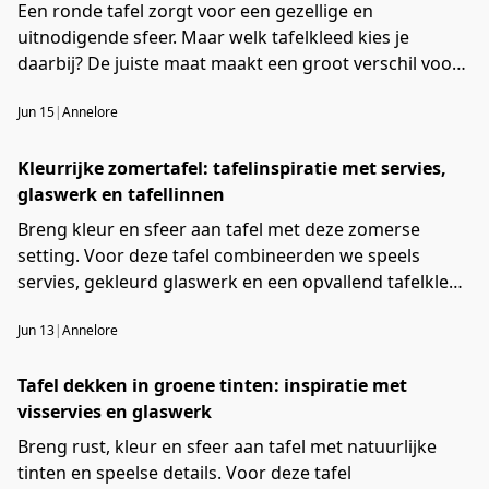
Een ronde tafel zorgt voor een gezellige en
uitnodigende sfeer. Maar welk tafelkleed kies je
daarbij? De juiste maat maakt een groot verschil voor
de uitstraling van je tafel. In dit artikel leggen we uit
Jun 15
|
Annelore
welke maat tafelkleed past bij een ronde tafel en
geven we praktische tips voor het kiezen van het
Kleurrijke zomertafel: tafelinspiratie met servies,
perfecte ronde tafelkleed.
glaswerk en tafellinnen
Breng kleur en sfeer aan tafel met deze zomerse
setting. Voor deze tafel combineerden we speels
servies, gekleurd glaswerk en een opvallend tafelkleed
tot één geheel. Perfect voor een lange lunch in de tuin,
Jun 13
|
Annelore
een diner met vrienden of om van een gewone dag
iets bijzonders te maken.
Tafel dekken in groene tinten: inspiratie met
visservies en glaswerk
Breng rust, kleur en sfeer aan tafel met natuurlijke
tinten en speelse details. Voor deze tafel