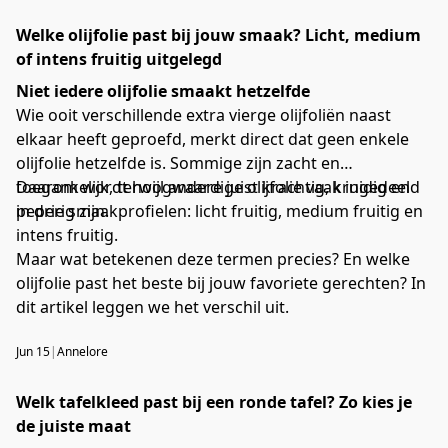
Welke olijfolie past bij jouw smaak? Licht, medium
of intens fruitig uitgelegd
Niet iedere olijfolie smaakt hetzelfde
Wie ooit verschillende extra vierge olijfoliën naast
elkaar heeft geproefd, merkt direct dat geen enkele
olijfolie hetzelfde is. Sommige zijn zacht en
toegankelijk, terwijl andere juist krachtig, kruidig en
Daarom wordt hoogwaardige olijfolie vaak ingedeeld
peperig zijn.
in drie smaakprofielen: licht fruitig, medium fruitig en
intens fruitig.
Maar wat betekenen deze termen precies? En welke
olijfolie past het beste bij jouw favoriete gerechten? In
dit artikel leggen we het verschil uit.
Jun 15
|
Annelore
Welk tafelkleed past bij een ronde tafel? Zo kies je
de juiste maat