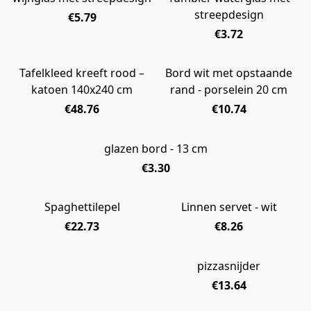
streepdesign
€5.79
€3.72
Tafelkleed kreeft rood –
Bord wit met opstaande
UITVERKOCHT
katoen 140x240 cm
rand - porselein 20 cm
€48.76
€10.74
glazen bord - 13 cm
€3.30
Spaghettilepel
Linnen servet - wit
UITVERKOCHT
€22.73
€8.26
pizzasnijder
€13.64