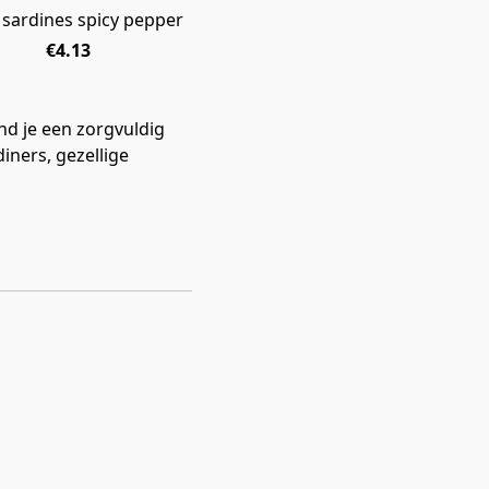
e sardines spicy pepper
UITVERKOCHT
€4.13
nd je een zorgvuldig
iners, gezellige