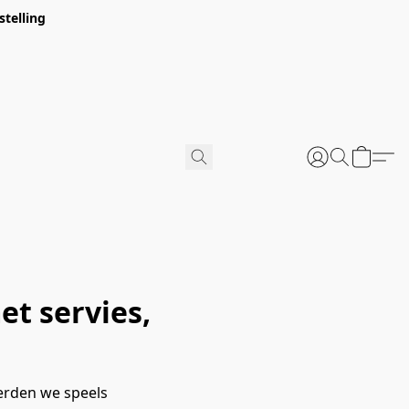
stelling
u verpakt
et servies,
eerden we speels