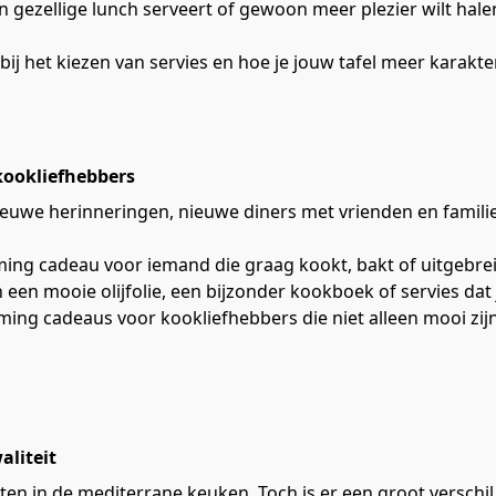
n gezellige lunch serveert of gewoon meer plezier wilt halen
n bij het kiezen van servies en hoe je jouw tafel meer karakte
kookliefhebbers
euwe herinneringen, nieuwe diners met vrienden en famili
ing cadeau voor iemand die graag kookt, bakt of uitgebreid
n een mooie olijfolie, een bijzonder kookboek of servies dat
rming cadeaus voor kookliefhebbers die niet alleen mooi zi
aliteit
nten in de mediterrane keuken. Toch is er een groot verschil