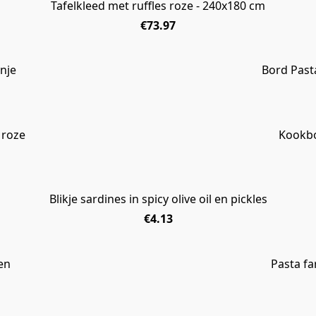
Tafelkleed met ruffles roze - 240x180 cm
€73.97
anje
Bord Past
UITVERKOCHT
 roze
Kookbo
Blikje sardines in spicy olive oil en pickles
€4.13
en
Pasta fa