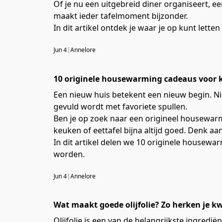
Of je nu een uitgebreid diner organiseert, ee
maakt ieder tafelmoment bijzonder.
In dit artikel ontdek je waar je op kunt lette
Jun 4
|
Annelore
10 originele housewarming cadeaus voor 
Een nieuw huis betekent een nieuw begin. Ni
gevuld wordt met favoriete spullen.
Ben je op zoek naar een origineel housewarm
keuken of eettafel bijna altijd goed. Denk aa
In dit artikel delen we 10 originele housewa
worden.
Jun 4
|
Annelore
Wat maakt goede olijfolie? Zo herken je kw
Olijfolie is een van de belangrijkste ingredië