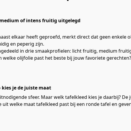
 medium of intens fruitig uitgelegd
 naast elkaar heeft geproefd, merkt direct dat geen enkele ol
uidig en peperig zijn.
deeld in drie smaakprofielen: licht fruitig, medium fruitig 
lke olijfolie past het beste bij jouw favoriete gerechten? In
 kies je de juiste maat
itnodigende sfeer. Maar welk tafelkleed kies je daarbij? De
n we uit welke maat tafelkleed past bij een ronde tafel en gev