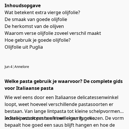
Inhoudsopgave
Wat betekent extra vierge olijfolie?
De smaak van goede olijfolie
De herkomst van de olijven
Waarom verse olijfolie zoveel verschil maakt
Hoe gebruik je goede olijfolie?
Olijfolie uit Puglia
Jun 4
|
Annelore
Welke pasta gebruik je waarvoor? De complete gids
voor Italiaanse pasta
Wie wel eens door een Italiaanse delicatessenwinkel
loopt, weet hoeveel verschillende pastasoorten er
bestaan. Van lange lintpasta tot kleine schelpvormen:
iedere pastavorm heeft een eigen functie.
In Italië wordt pasta niet willekeurig gekozen. De vorm
bepaalt hoe goed een saus blijft hangen en hoe de