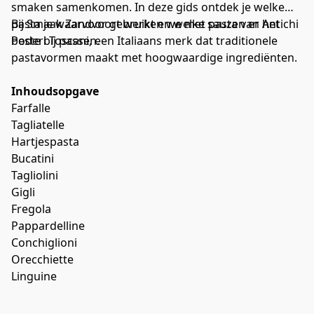
smaken samenkomen. In deze gids ontdek je welke
pasta je waarvoor gebruikt en welke sauzen er het
Bij Smaak Zandvoort werken we met pasta van Antichi
beste bij passen.
Poderi Toscani, een Italiaans merk dat traditionele
pastavormen maakt met hoogwaardige ingrediënten.
Inhoudsopgave
Farfalle
Tagliatelle
Hartjespasta
Bucatini
Tagliolini
Gigli
Fregola
Pappardelline
Conchiglioni
Orecchiette
Linguine