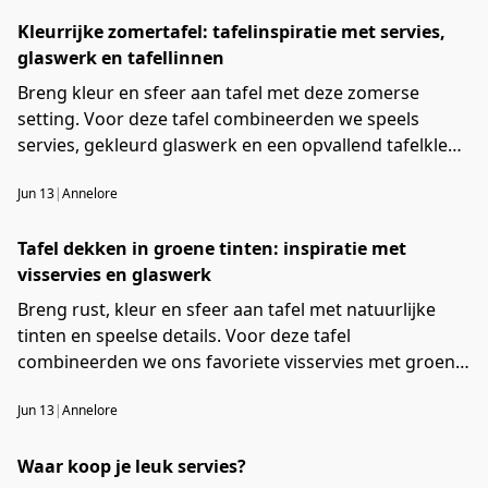
Kleurrijke zomertafel: tafelinspiratie met servies,
glaswerk en tafellinnen
Breng kleur en sfeer aan tafel met deze zomerse
setting. Voor deze tafel combineerden we speels
servies, gekleurd glaswerk en een opvallend tafelkleed
tot één geheel. Perfect voor een lange lunch in de tuin,
Jun 13
|
Annelore
een diner met vrienden of om van een gewone dag
iets bijzonders te maken.
Tafel dekken in groene tinten: inspiratie met
visservies en glaswerk
Breng rust, kleur en sfeer aan tafel met natuurlijke
tinten en speelse details. Voor deze tafel
combineerden we ons favoriete visservies met groen
glaswerk, zacht tafellinnen en zomerse accenten. Laat
Jun 13
|
Annelore
je inspireren en shop eenvoudig alle producten van
deze tafel.
Waar koop je leuk servies?