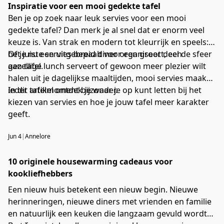
Inspiratie voor een mooi gedekte tafel
Ben je op zoek naar leuk servies voor een mooi
gedekte tafel? Dan merk je al snel dat er enorm veel
keuze is. Van strak en modern tot kleurrijk en speels:
het juiste servies bepaalt voor een groot deel de sfeer
Of je nu een uitgebreid diner organiseert, een
aan tafel.
gezellige lunch serveert of gewoon meer plezier wilt
halen uit je dagelijkse maaltijden, mooi servies maakt
ieder tafelmoment bijzonder.
In dit artikel ontdek je waar je op kunt letten bij het
kiezen van servies en hoe je jouw tafel meer karakter
geeft.
Jun 4
|
Annelore
10 originele housewarming cadeaus voor
kookliefhebbers
Een nieuw huis betekent een nieuw begin. Nieuwe
herinneringen, nieuwe diners met vrienden en familie
en natuurlijk een keuken die langzaam gevuld wordt