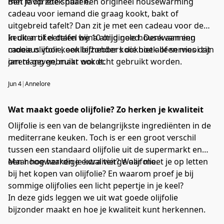
met favoriete spullen.
Ben je op zoek naar een origineel housewarming
cadeau voor iemand die graag kookt, bakt of
uitgebreid tafelt? Dan zit je met een cadeau voor de
keuken of eettafel bijna altijd goed. Denk aan een
In dit artikel delen we 10 originele housewarming
mooie olijfolie, een bijzonder kookboek of servies dat
cadeaus voor kookliefhebbers die niet alleen mooi zijn
jarenlang gebruikt wordt.
om te geven, maar ook echt gebruikt worden.
Jun 4
|
Annelore
Wat maakt goede olijfolie? Zo herken je kwaliteit
Olijfolie is een van de belangrijkste ingrediënten in de
mediterrane keuken. Toch is er een groot verschil
tussen een standaard olijfolie uit de supermarkt en
een hoogwaardige extra vierge olijfolie.
Maar hoe herken je kwaliteit? Waar moet je op letten
bij het kopen van olijfolie? En waarom proef je bij
sommige olijfolies een licht pepertje in je keel?
In deze gids leggen we uit wat goede olijfolie
bijzonder maakt en hoe je kwaliteit kunt herkennen.