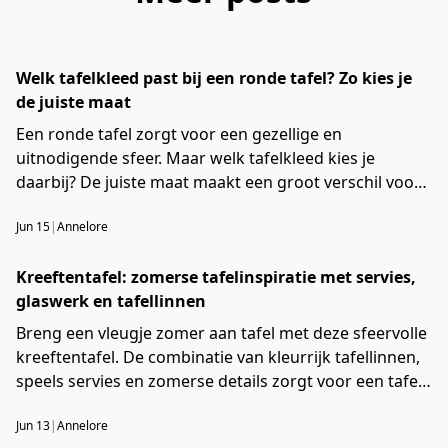
Welk tafelkleed past bij een ronde tafel? Zo kies je
de juiste maat
Een ronde tafel zorgt voor een gezellige en
uitnodigende sfeer. Maar welk tafelkleed kies je
daarbij? De juiste maat maakt een groot verschil voor
de uitstraling van je tafel. In dit artikel leggen we uit
Jun 15
|
Annelore
welke maat tafelkleed past bij een ronde tafel en
geven we praktische tips voor het kiezen van het
Kreeftentafel: zomerse tafelinspiratie met servies,
perfecte ronde tafelkleed.
glaswerk en tafellinnen
Breng een vleugje zomer aan tafel met deze sfeervolle
kreeftentafel. De combinatie van kleurrijk tafellinnen,
speels servies en zomerse details zorgt voor een tafel
die perfect past bij lange lunches, gezellige diners en
Jun 13
|
Annelore
ontspannen momenten met vrienden en familie.