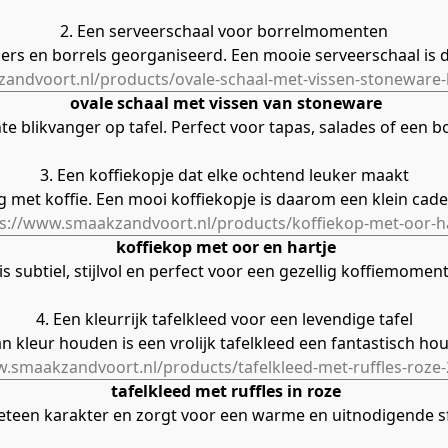
2. Een serveerschaal voor borrelmomenten
ers en borrels georganiseerd. Een mooie serveerschaal is d
andvoort.nl/products/ovale-schaal-met-vissen-stoneware-
ovale schaal met vissen van stoneware
hte blikvanger op tafel. Perfect voor tapas, salades of een b
3. Een koffiekopje dat elke ochtend leuker maakt
 met koffie. Een mooi koffiekopje is daarom een klein cade
s://www.smaakzandvoort.nl/products/koffiekop-met-oor-h
koffiekop met oor en hartje
 is subtiel, stijlvol en perfect voor een gezellig koffiemoment
4. Een kleurrijk tafelkleed voor een levendige tafel
n kleur houden is een vrolijk tafelkleed een fantastisch h
w.smaakzandvoort.nl/products/tafelkleed-met-ruffles-roze
tafelkleed met ruffles in roze
 meteen karakter en zorgt voor een warme en uitnodigende sf