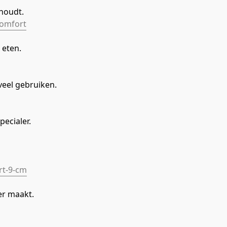
houdt.
comfort
 eten.
veel gebruiken.
ecialer.
rt-9-cm
ker maakt.