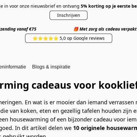
 je in voor onze nieuwsbrief en ontvang
5% korting op je eerste be
Inschrijven
 verzending vanaf €75
🎁
Met zorg als cadea
⭐⭐⭐⭐⭐ 5,0 op Google reviews
eninformatie
Blogs & inspiratie
arming cadeaus voor kooklie
eringen. En wat is er mooier dan iemand verrassen 
ie van koken, eten en gezellig tafelen houden zijn er
 een housewarming of een bijzonder cadeau voor iema
goed. In dit artikel delen we 
10 originele housewar
ks gebruikt worden.