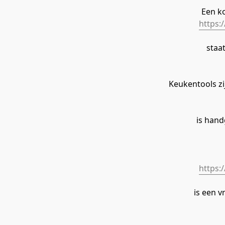
Een k
https:
 sta
Keukentools zi
 is han
https:
 is een 