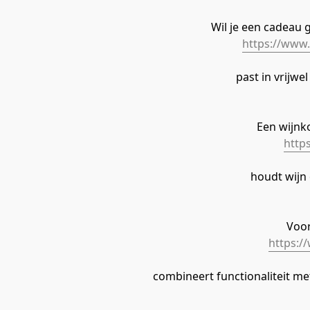
Wil je een cadeau g
https://www.
 past in vrijwe
Een wijnk
http
 houdt wijn
Voor
https:/
 combineert functionaliteit me