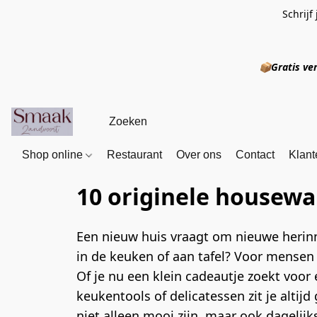
Schrijf
📦
Gratis
Shop online
Restaurant
Over ons
Contact
Klant
10 originele housew
Een nieuw huis vraagt om nieuwe herinn
in de keuken of aan tafel? Voor mensen d
Of je nu een klein cadeautje zoekt voor
keukentools of delicatessen zit je altijd 
niet alleen mooi zijn, maar ook dagelij