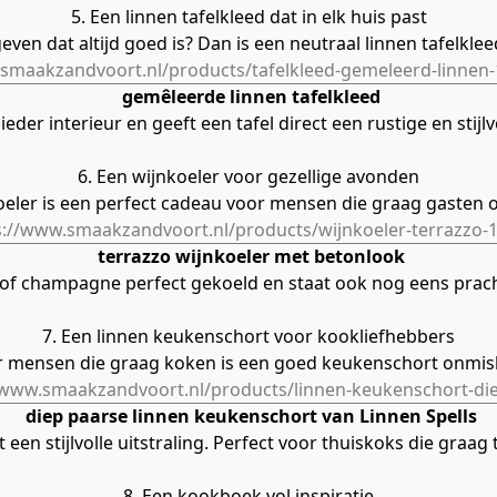
5. Een linnen tafelkleed dat in elk huis past
even dat altijd goed is? Dan is een neutraal linnen tafelklee
smaakzandvoort.nl/products/tafelkleed-gemeleerd-linnen
gemêleerde linnen tafelkleed
l ieder interieur en geeft een tafel direct een rustige en stijlv
6. Een wijnkoeler voor gezellige avonden
oeler is een perfect cadeau voor mensen die graag gasten 
s://www.smaakzandvoort.nl/products/wijnkoeler-terrazzo-
terrazzo wijnkoeler met betonlook
 of champagne perfect gekoeld en staat ook nog eens pracht
7. Een linnen keukenschort voor kookliefhebbers
 mensen die graag koken is een goed keukenschort onmis
/www.smaakzandvoort.nl/products/linnen-keukenschort-di
diep paarse linnen keukenschort van Linnen Spells
t een stijlvolle uitstraling. Perfect voor thuiskoks die graa
8. Een kookboek vol inspiratie