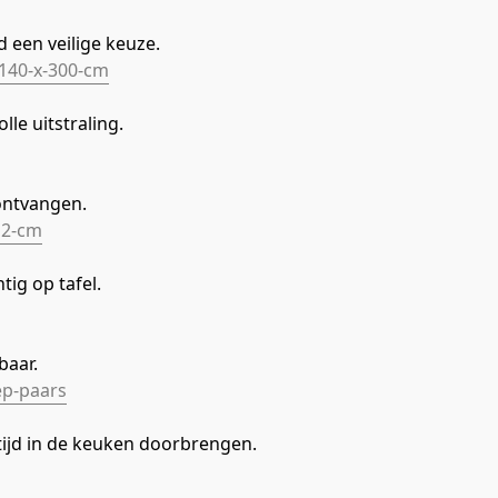
d een veilige keuze.
-140-x-300-cm
olle uitstraling.
ontvangen.
12-cm
ig op tafel.
baar.
ep-paars
g tijd in de keuken doorbrengen.